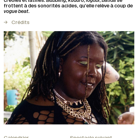
créoles et latines.
Bubbling
,
kuduro
,
logobi
,
batida
se
frottent à des sonorités acides, qu’elle relève à coup de
vogue beat
.
Crédits